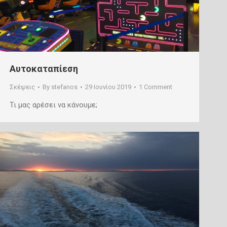
Αυτοκαταπίεση
Σκέψεις
By
stefanos
29 Ιουνίου 2019
1 Comment
Τι μας αρέσει να κάνουμε;