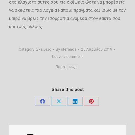
στο ελάχιστο αυτές σου τις σκέψεις ώστε να μπορέσεις
να σκεφτείς πιο λογικά κάποια πράγματα και ίσως με τον
καιρό να βρεις την ισορροπία ανάμεσα στον εαυτό σου
και τους άλλους.
Category:
Σκέψεις
By
stefanos
25 Απριλίου 2019
Leave a comment
Tags:
blog
Share this post
Share
Share
Share
Share
on
on
on
on
Facebook
X
LinkedIn
Pinterest