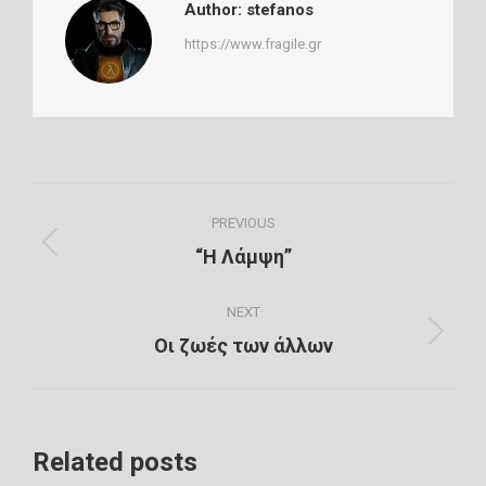
Author:
stefanos
https://www.fragile.gr
Post
PREVIOUS
navigation
Previous
“Η Λάμψη”
post:
NEXT
Next
Οι ζωές των άλλων
post:
Related posts